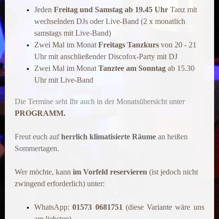
Jeden
Freitag und Samsta
g ab 19.45
Uhr
Tanz mit
wechselnden DJs oder Live-Band (2 x monatlich
samstags mit Live-Band)
nz
Zwei Mal im Monat
Freitags Tanzkurs
von 20 - 21
Uhr mit anschließender Discofox-Party mit DJ
Zwei Mal im Monat
Tanztee am Sonntag
ab 15.30
Uhr
mit Live-Band
Die Termine seht Ihr auch in der Monatsübersicht unter
PROGRAMM.
Freut euch auf
herrlich klimatisierte Räume
an heißen
Sommertagen.
Wer möchte, kann
im Vorfeld reservieren
(ist jedoch nicht
zwingend erforderlich) unter:
WhatsApp:
01573 0681751
(diese Variante wäre uns
am liebsten)