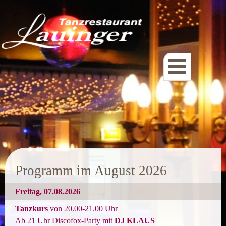
.
Programm im August
2026
Freitag
, 07.08
.2026
Tanzkurs
von 20.00-21
.00 Uhr
Ab 21 Uhr
Discofox-Party mit
DJ KLAUS